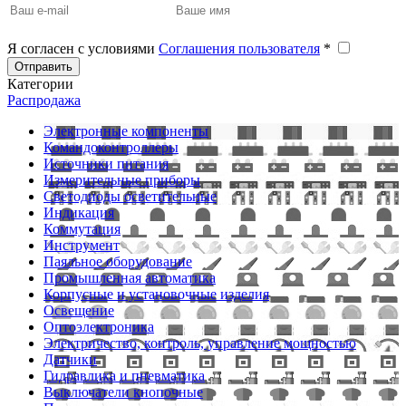
Я согласен с условиями
Соглашения пользователя
*
Отправить
Категории
Распродажа
Электронные компоненты
Командоконтроллеры
Источники питания
Измерительные приборы
Светодиоды осветительные
Индикация
Коммутация
Инструмент
Паяльное оборудование
Промышленная автоматика
Корпусные и установочные изделия
Освещение
Оптоэлектроника
Электричество, контроль, управление мощностью
Датчики
Гидравлика и пневматика
Выключатели кнопочные