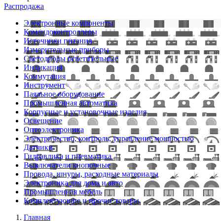
Распродажа
Электронные компоненты
Командоконтроллеры
Источники питания
Измерительные приборы
Светодиоды осветительные
Индикация
Коммутация
Инструмент
Паяльное оборудование
Промышленная автоматика
Корпусные и установочные изделия
Освещение
Оптоэлектроника
Электричество, контроль, управление мощностью
Датчики
Гидравлика и пневматика
Выключатели кнопочные
Провода, шнуры, расходные материалы
Электроника для дома и авто
Промышленная мебель
Комплектующие и прочие товары
Главная