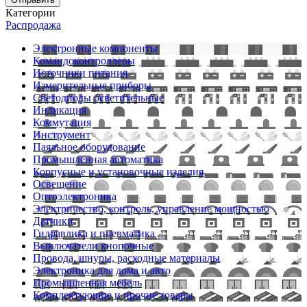
Категории
Распродажа
Электронные компоненты
Командоконтроллеры
Источники питания
Измерительные приборы
Светодиоды осветительные
Индикация
Коммутация
Инструмент
Паяльное оборудование
Промышленная автоматика
Корпусные и установочные изделия
Освещение
Оптоэлектроника
Электричество, контроль, управление мощностью
Датчики
Гидравлика и пневматика
Выключатели кнопочные
Провода, шнуры, расходные материалы
Электроника для дома и авто
Промышленная мебель
Комплектующие и прочие товары