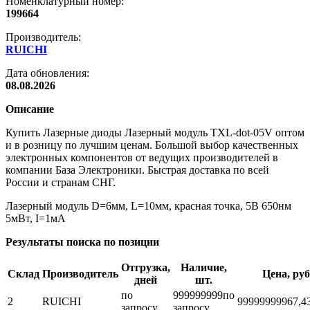
Номенклатурный номер:
199664
Производитель:
RUICHI
Дата обновления:
08.08.2026
Описание
Купить Лазерные диоды Лазерный модуль TXL-dot-05V оптом
и в розницу по лучшим ценам. Большой выбор качественных
электронных компонентов от ведущих производителей в
компании База Электроники. Быстрая доставка по всей
России и странам СНГ.
Лазерный модуль D=6мм, L=10мм, красная точка, 5В 650нм
5мВт, I=1мА
Результаты поиска по позиции
Отгрузка,
Наличие,
Склад
Производитель
Цена, руб
дней
шт.
по
999999999
по
2
RUICHI
999999999
67,4
запросу
запросу