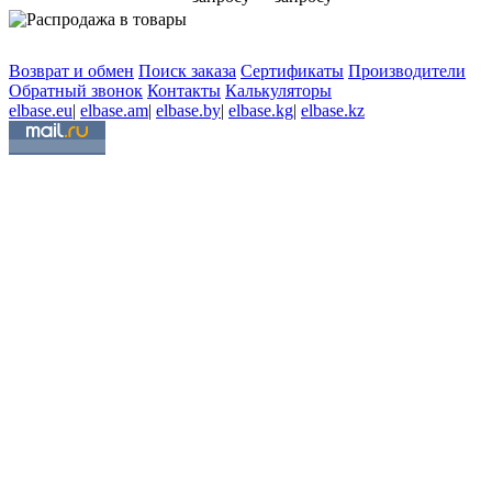
Возврат и обмен
Поиск заказа
Сертификаты
Производители
Обратный звонок
Контакты
Калькуляторы
elbase.eu
|
elbase.am
|
elbase.by
|
elbase.kg
|
elbase.kz