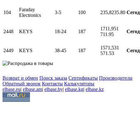
Faraday
104
3-5
100
235,8
235.80
Сегод
Electronics
1711,95
1
2448
KEYS
18-24
187
Сегод
711.95
1571,53
1
2449
KEYS
38-45
187
Сегод
571.53
Возврат и обмен
Поиск заказа
Сертификаты
Производители
Обратный звонок
Контакты
Калькуляторы
elbase.eu
|
elbase.am
|
elbase.by
|
elbase.kg
|
elbase.kz