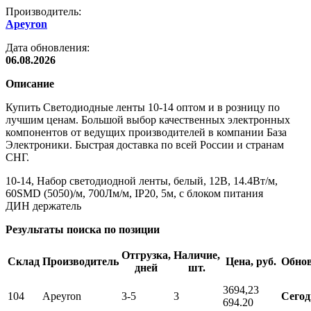
Производитель:
Apeyron
Дата обновления:
06.08.2026
Описание
Купить Светодиодные ленты 10-14 оптом и в розницу по
лучшим ценам. Большой выбор качественных электронных
компонентов от ведущих производителей в компании База
Электроники. Быстрая доставка по всей России и странам
СНГ.
10-14, Набор светодиодной ленты, белый, 12В, 14.4Вт/м,
60SMD (5050)/м, 700Лм/м, IP20, 5м, с блоком питания
ДИН держатель
Результаты поиска по позиции
Отгрузка,
Наличие,
Склад
Производитель
Цена, руб.
Обно
дней
шт.
3694,2
3
104
Apeyron
3-5
3
Сегод
694.20