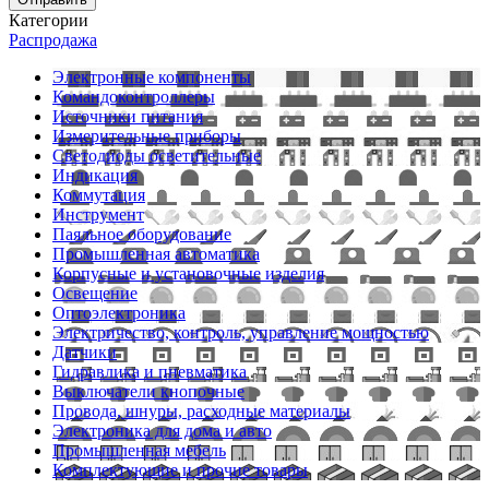
Категории
Распродажа
Электронные компоненты
Командоконтроллеры
Источники питания
Измерительные приборы
Светодиоды осветительные
Индикация
Коммутация
Инструмент
Паяльное оборудование
Промышленная автоматика
Корпусные и установочные изделия
Освещение
Оптоэлектроника
Электричество, контроль, управление мощностью
Датчики
Гидравлика и пневматика
Выключатели кнопочные
Провода, шнуры, расходные материалы
Электроника для дома и авто
Промышленная мебель
Комплектующие и прочие товары