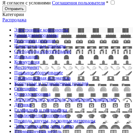
Я согласен с условиями
Соглашения пользователя
*
Отправить
Категории
Распродажа
Электронные компоненты
Командоконтроллеры
Источники питания
Измерительные приборы
Светодиоды осветительные
Индикация
Коммутация
Инструмент
Паяльное оборудование
Промышленная автоматика
Корпусные и установочные изделия
Освещение
Оптоэлектроника
Электричество, контроль, управление мощностью
Датчики
Гидравлика и пневматика
Выключатели кнопочные
Провода, шнуры, расходные материалы
Электроника для дома и авто
Промышленная мебель