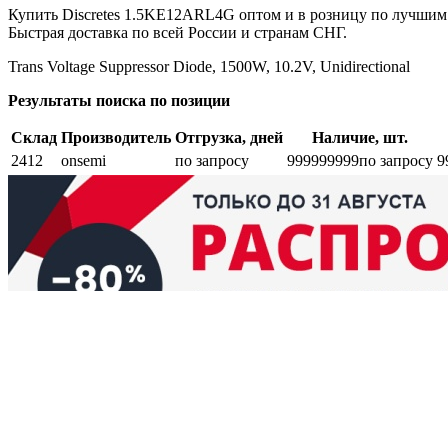
Купить Discretes 1.5KE12ARL4G оптом и в розницу по лучшим
Быстрая доставка по всей России и странам СНГ.
Trans Voltage Suppressor Diode, 1500W, 10.2V, Unidirectional
Результаты поиска по позиции
Склад
Производитель
Отгрузка, дней
Наличие, шт.
2412
onsemi
по запросу
999999999
по запросу
9
Возврат и обмен
Поиск заказа
Сертификаты
Производители
Об
elbase.eu
|
elbase.am
|
elbase.by
|
elbase.kg
|
elbase.kz