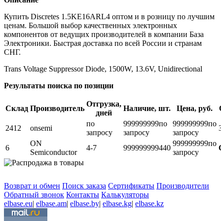
Купить Discretes 1.5KE16ARL4 оптом и в розницу по лучшим
ценам. Большой выбор качественных электронных
компонентов от ведущих производителей в компании База
Электроники. Быстрая доставка по всей России и странам
СНГ.
Trans Voltage Suppressor Diode, 1500W, 13.6V, Unidirectional
Результаты поиска по позиции
Отгрузка,
Склад
Производитель
Наличие, шт.
Цена, руб.
дней
по
999999999
по
999999999
по
2412
onsemi
запросу
запросу
запросу
ON
999999999
по
6
4-7
999999999
440
Semiconductor
запросу
Возврат и обмен
Поиск заказа
Сертификаты
Производители
Обратный звонок
Контакты
Калькуляторы
elbase.eu
|
elbase.am
|
elbase.by
|
elbase.kg
|
elbase.kz