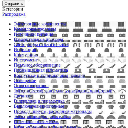
Отправить
Категории
Распродажа
Электронные компоненты
Командоконтроллеры
Источники питания
Измерительные приборы
Светодиоды осветительные
Индикация
Коммутация
Инструмент
Паяльное оборудование
Промышленная автоматика
Корпусные и установочные изделия
Освещение
Оптоэлектроника
Электричество, контроль, управление мощностью
Датчики
Гидравлика и пневматика
Выключатели кнопочные
Провода, шнуры, расходные материалы
Электроника для дома и авто
Промышленная мебель
Комплектующие и прочие товары