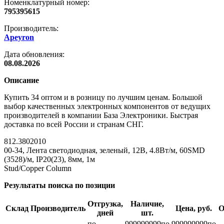
Номенклатурный номер:
795395615
Производитель:
Apeyron
Дата обновления:
08.08.2026
Описание
Купить 34 оптом и в розницу по лучшим ценам. Большой
выбор качественных электронных компонентов от ведущих
производителей в компании База Электроники. Быстрая
доставка по всей России и странам СНГ.
812.3802010
00-34, Лента светодиодная, зеленый, 12В, 4.8Вт/м, 60SMD
(3528)/м, IP20(23), 8мм, 1м
Stud/Copper Column
Результаты поиска по позиции
Отгрузка,
Наличие,
Склад
Производитель
Цена, руб.
О
дней
шт.
по
999999999
по
999999999
по