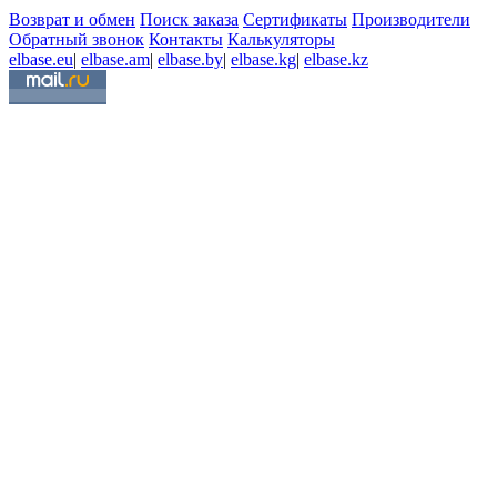
Возврат и обмен
Поиск заказа
Сертификаты
Производители
Обратный звонок
Контакты
Калькуляторы
elbase.eu
|
elbase.am
|
elbase.by
|
elbase.kg
|
elbase.kz