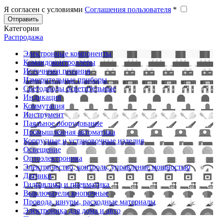
Я согласен с условиями
Соглашения пользователя
*
Отправить
Категории
Распродажа
Электронные компоненты
Командоконтроллеры
Источники питания
Измерительные приборы
Светодиоды осветительные
Индикация
Коммутация
Инструмент
Паяльное оборудование
Промышленная автоматика
Корпусные и установочные изделия
Освещение
Оптоэлектроника
Электричество, контроль, управление мощностью
Датчики
Гидравлика и пневматика
Выключатели кнопочные
Провода, шнуры, расходные материалы
Электроника для дома и авто