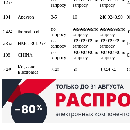
1257
2
запросу
запросу
запросу
104
Apeyron
3-5
10
248,9
248.90
0
по
999999999
по
999999999
по
2424
thermal pad
0
запросу
запросу
запросу
по
999999999
по
999999999
по
2352
HMC530LP5E
1
запросу
запросу
запросу
по
999999999
по
999999999
по
108
CHINA
С
запросу
запросу
запросу
Keystone
2439
7-40
50
9,34
9.34
С
Electronics