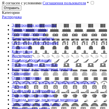
Я согласен с условиями
Соглашения пользователя
*
Отправить
Категории
Распродажа
Электронные компоненты
Командоконтроллеры
Источники питания
Измерительные приборы
Светодиоды осветительные
Индикация
Коммутация
Инструмент
Паяльное оборудование
Промышленная автоматика
Корпусные и установочные изделия
Освещение
Оптоэлектроника
Электричество, контроль, управление мощностью
Датчики
Гидравлика и пневматика
Выключатели кнопочные
Провода, шнуры, расходные материалы
Электроника для дома и авто
Промышленная мебель