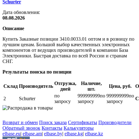
Schurter
Дата обновления:
08.08.2026
Описание
Купить Заказные позиции 3410.0033.01 оптом и в розницу по
лучшим ценам. Большой выбор качественных электронных
компонентов от ведущих производителей в компании База
Электроники. Быстрая доставка по всей России и странам
СНГ.
Результаты поиска по позиции
Отгрузка,
Наличие,
Склад
Производитель
Цена, руб.
О
дней
шт.
по
999999999
по
999999999
по
2
Schurter
С
запросу
запросу
запросу
Возврат и обмен
Поиск заказа
Сертификаты
Производители
Обратный звонок
Контакты
Калькуляторы
elbase.eu
|
elbase.am
|
elbase.by
|
elbase.kg
|
elbase.kz