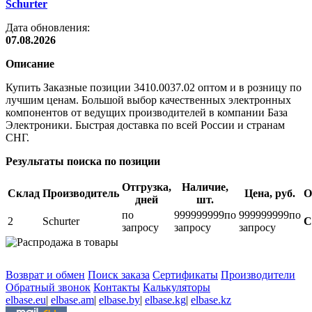
Schurter
Дата обновления:
07.08.2026
Описание
Купить Заказные позиции 3410.0037.02 оптом и в розницу по
лучшим ценам. Большой выбор качественных электронных
компонентов от ведущих производителей в компании База
Электроники. Быстрая доставка по всей России и странам
СНГ.
Результаты поиска по позиции
Отгрузка,
Наличие,
Склад
Производитель
Цена, руб.
О
дней
шт.
по
999999999
по
999999999
по
2
Schurter
С
запросу
запросу
запросу
Возврат и обмен
Поиск заказа
Сертификаты
Производители
Обратный звонок
Контакты
Калькуляторы
elbase.eu
|
elbase.am
|
elbase.by
|
elbase.kg
|
elbase.kz