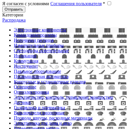
Я согласен с условиями
Соглашения пользователя
*
Отправить
Категории
Распродажа
Электронные компоненты
Командоконтроллеры
Источники питания
Измерительные приборы
Светодиоды осветительные
Индикация
Коммутация
Инструмент
Паяльное оборудование
Промышленная автоматика
Корпусные и установочные изделия
Освещение
Оптоэлектроника
Электричество, контроль, управление мощностью
Датчики
Гидравлика и пневматика
Выключатели кнопочные
Провода, шнуры, расходные материалы
Электроника для дома и авто
Промышленная мебель