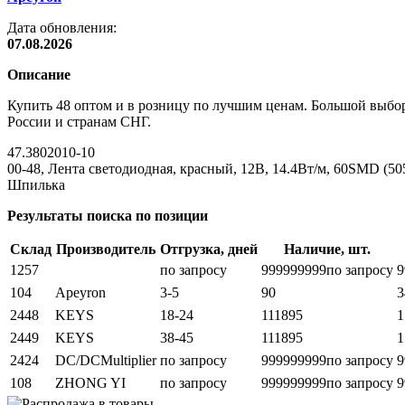
Дата обновления:
07.08.2026
Описание
Купить 48 оптом и в розницу по лучшим ценам. Большой выбор
России и странам СНГ.
47.3802010-10
00-48, Лента светодиодная, красный, 12В, 14.4Вт/м, 60SMD (505
Шпилька
Результаты поиска по позиции
Склад
Производитель
Отгрузка, дней
Наличие, шт.
1257
по запросу
999999999
по запросу
9
104
Apeyron
3-5
90
3
2448
KEYS
18-24
111895
1
2449
KEYS
38-45
111895
1
2424
DC/DCMultiplier
по запросу
999999999
по запросу
9
108
ZHONG YI
по запросу
999999999
по запросу
9