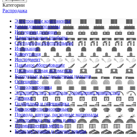
Категории
Распродажа
Электронные компоненты
Командоконтроллеры
Источники питания
Измерительные приборы
Светодиоды осветительные
Индикация
Коммутация
Инструмент
Паяльное оборудование
Промышленная автоматика
Корпусные и установочные изделия
Освещение
Оптоэлектроника
Электричество, контроль, управление мощностью
Датчики
Гидравлика и пневматика
Выключатели кнопочные
Провода, шнуры, расходные материалы
Электроника для дома и авто
Промышленная мебель
Комплектующие и прочие товары