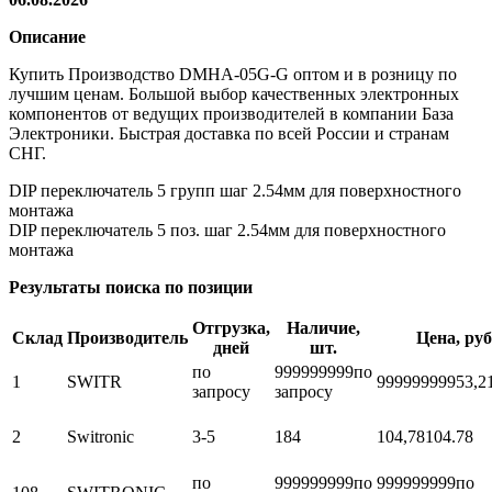
Описание
Купить Производство DMHA-05G-G оптом и в розницу по
лучшим ценам. Большой выбор качественных электронных
компонентов от ведущих производителей в компании База
Электроники. Быстрая доставка по всей России и странам
СНГ.
DIP переключатель 5 групп шаг 2.54мм для поверхностного
монтажа
DIP переключатель 5 поз. шаг 2.54мм для поверхностного
монтажа
Результаты поиска по позиции
Отгрузка,
Наличие,
Склад
Производитель
Цена, руб
дней
шт.
по
999999999
по
1
SWITR
999999999
53,2
запросу
запросу
2
Switronic
3-5
184
104,78
104.78
по
999999999
по
999999999
по