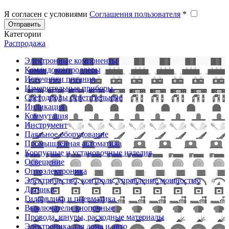
Я согласен с условиями
Соглашения пользователя
*
Отправить
Категории
Распродажа
Электронные компоненты
Командоконтроллеры
Источники питания
Измерительные приборы
Светодиоды осветительные
Индикация
Коммутация
Инструмент
Паяльное оборудование
Промышленная автоматика
Корпусные и установочные изделия
Освещение
Оптоэлектроника
Электричество, контроль, управление мощностью
Датчики
Гидравлика и пневматика
Выключатели кнопочные
Провода, шнуры, расходные материалы
Электроника для дома и авто