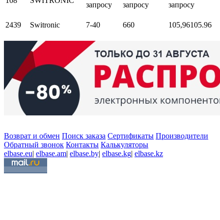
108
SWITRONIC
запросу
запросу
запросу
2439
Switronic
7-40
660
105,96
105.96
Возврат и обмен
Поиск заказа
Сертификаты
Производители
Обратный звонок
Контакты
Калькуляторы
elbase.eu
|
elbase.am
|
elbase.by
|
elbase.kg
|
elbase.kz