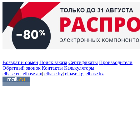
Возврат и обмен
Поиск заказа
Сертификаты
Производители
Обратный звонок
Контакты
Калькуляторы
elbase.eu
|
elbase.am
|
elbase.by
|
elbase.kg
|
elbase.kz