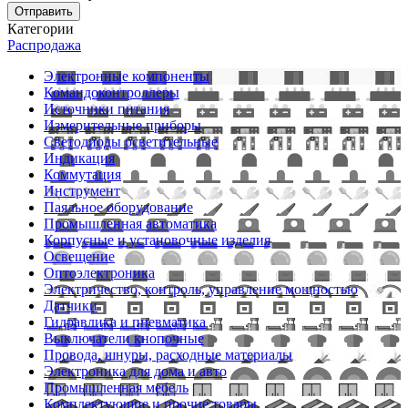
Отправить
Категории
Распродажа
Электронные компоненты
Командоконтроллеры
Источники питания
Измерительные приборы
Светодиоды осветительные
Индикация
Коммутация
Инструмент
Паяльное оборудование
Промышленная автоматика
Корпусные и установочные изделия
Освещение
Оптоэлектроника
Электричество, контроль, управление мощностью
Датчики
Гидравлика и пневматика
Выключатели кнопочные
Провода, шнуры, расходные материалы
Электроника для дома и авто
Промышленная мебель
Комплектующие и прочие товары