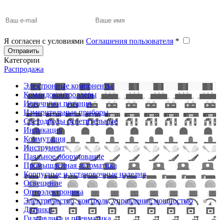
Я согласен с условиями
Соглашения пользователя
*
Отправить
Категории
Распродажа
Электронные компоненты
Командоконтроллеры
Источники питания
Измерительные приборы
Светодиоды осветительные
Индикация
Коммутация
Инструмент
Паяльное оборудование
Промышленная автоматика
Корпусные и установочные изделия
Освещение
Оптоэлектроника
Электричество, контроль, управление мощностью
Датчики
Гидравлика и пневматика