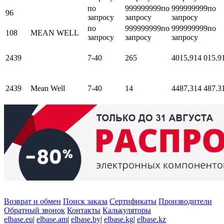
по
999999999
по
999999999
по
96
запросу
запросу
запросу
по
999999999
по
999999999
по
108
MEAN WELL
запросу
запросу
запросу
2439
7-40
265
4015,91
4 015.9
2439
Mean Well
7-40
14
4487,31
4 487.3
Возврат и обмен
Поиск заказа
Сертификаты
Производители
Обратный звонок
Контакты
Калькуляторы
elbase.eu
|
elbase.am
|
elbase.by
|
elbase.kg
|
elbase.kz