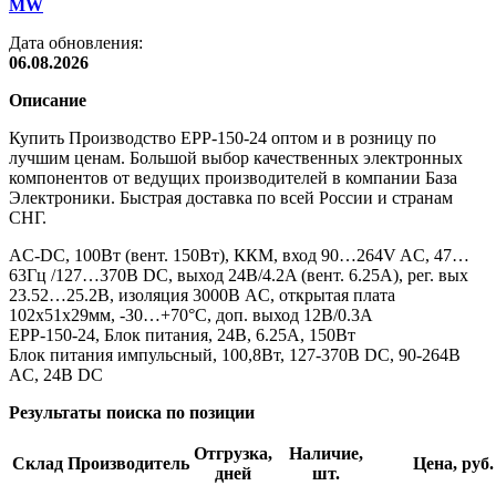
MW
Дата обновления:
06.08.2026
Описание
Купить Производство EPP-150-24 оптом и в розницу по
лучшим ценам. Большой выбор качественных электронных
компонентов от ведущих производителей в компании База
Электроники. Быстрая доставка по всей России и странам
СНГ.
AC-DC, 100Вт (вент. 150Вт), ККМ, вход 90…264V AC, 47…
63Гц /127…370В DC, выход 24В/4.2A (вент. 6.25А), рег. вых
23.52…25.2В, изоляция 3000В AC, открытая плата
102х51х29мм, -30…+70°С, доп. выход 12В/0.3А
EPP-150-24, Блок питания, 24В, 6.25А, 150Вт
Блок питания импульсный, 100,8Вт, 127-370В DC, 90-264В
AC, 24В DC
Результаты поиска по позиции
Отгрузка,
Наличие,
Склад
Производитель
Цена, руб.
дней
шт.