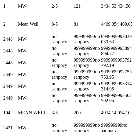
1
MW
2-5
121
3434,5
3 434.50
2
Mean Well
3-5
81
4409,05
4 409.0
по
999999999
по
999999999
3039
2448
MW
запросу
запросу
039.63
по
999999999
по
999999999
3894
2448
MW
запросу
запросу
894.77
по
999999999
по
999999999
3792
2448
MW
запросу
запросу
792.19
по
999999999
по
999999999
2753
2449
MW
запросу
запросу
753.95
по
999999999
по
999999999
3314
2449
MW
запросу
запросу
314.95
по
999999999
по
999999999
3502
2449
MW
запросу
запросу
502.05
104
MEAN WELL
3-5
200
4074,1
4 074.10
по
999999999
по
999999999
по
2421
MW
запросу
запросу
запросу