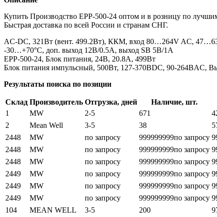
Купить Производство EPP-500-24 оптом и в розницу по лучши
Быстрая доставка по всей России и странам СНГ.
AC-DC, 321Вт (вент. 499.2Вт), ККМ, вход 80…264V AC, 47…63Г
-30…+70°С, доп. выход 12В/0.5А, выход SB 5В/1А
EPP-500-24, Блок питания, 24В, 20.8А, 499Вт
Блок питания импульсный, 500Вт, 127-370ВDC, 90-264ВAC, В
Результаты поиска по позиции
Склад
Производитель
Отгрузка, дней
Наличие, шт.
1
MW
2-5
671
4
2
Mean Well
3-5
38
5
2448
MW
по запросу
999999999
по запросу
9
2448
MW
по запросу
999999999
по запросу
9
2448
MW
по запросу
999999999
по запросу
9
2449
MW
по запросу
999999999
по запросу
9
2449
MW
по запросу
999999999
по запросу
9
2449
MW
по запросу
999999999
по запросу
9
104
MEAN WELL
3-5
200
9