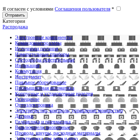
Я согласен с условиями
Соглашения пользователя
*
Отправить
Категории
Распродажа
Электронные компоненты
Командоконтроллеры
Источники питания
Измерительные приборы
Светодиоды осветительные
Индикация
Коммутация
Инструмент
Паяльное оборудование
Промышленная автоматика
Корпусные и установочные изделия
Освещение
Оптоэлектроника
Электричество, контроль, управление мощностью
Датчики
Гидравлика и пневматика
Выключатели кнопочные
Провода, шнуры, расходные материалы
Электроника для дома и авто