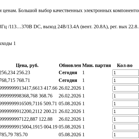
м ценам. Большой выбор качественных электронных компонентов
ц /113…370В DC, выход 24В/13.4A (вент. 20.8А), рег. вых 22.
ыходы 1
Цена, руб.
Обновлен
Мин. партия
Кол-во
256,23
4 256.23
Сегодня
1
768,71
5 768.71
Сегодня
1
99999999
13417,66
13 417.66
26.02.2026
1
99999999
8368,76
8 368.76
26.02.2026
1
99999999
16509,71
16 509.71
05.08.2026
1
99999999
12200,21
12 200.21
26.02.2026
1
99999999
7122,88
7 122.88
26.02.2026
1
99999999
15004,19
15 004.19
05.08.2026
1
785,7
9 785.70
05.08.2026
1