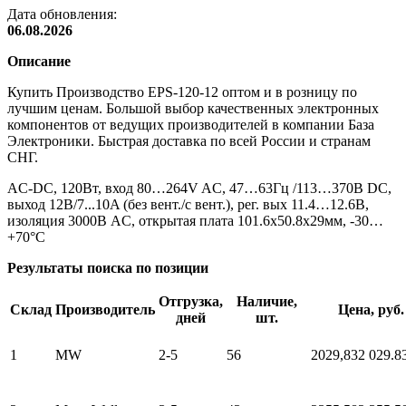
Дата обновления:
06.08.2026
Описание
Купить Производство EPS-120-12 оптом и в розницу по
лучшим ценам. Большой выбор качественных электронных
компонентов от ведущих производителей в компании База
Электроники. Быстрая доставка по всей России и странам
СНГ.
AC-DC, 120Вт, вход 80…264V AC, 47…63Гц /113…370В DC,
выход 12В/7...10A (без вент./с вент.), рег. вых 11.4…12.6В,
изоляция 3000В AC, открытая плата 101.6х50.8х29мм, -30…
+70°С
Результаты поиска по позиции
Отгрузка,
Наличие,
Склад
Производитель
Цена, руб.
дней
шт.
1
MW
2-5
56
2029,83
2 029.8