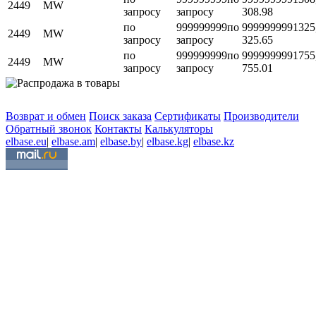
2449
MW
запросу
запросу
308.98
по
999999999
по
999999999
1325
2449
MW
запросу
запросу
325.65
по
999999999
по
999999999
1755
2449
MW
запросу
запросу
755.01
Возврат и обмен
Поиск заказа
Сертификаты
Производители
Обратный звонок
Контакты
Калькуляторы
elbase.eu
|
elbase.am
|
elbase.by
|
elbase.kg
|
elbase.kz