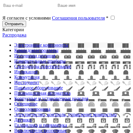
Я согласен с условиями
Соглашения пользователя
*
Отправить
Категории
Распродажа
Электронные компоненты
Командоконтроллеры
Источники питания
Измерительные приборы
Светодиоды осветительные
Индикация
Коммутация
Инструмент
Паяльное оборудование
Промышленная автоматика
Корпусные и установочные изделия
Освещение
Оптоэлектроника
Электричество, контроль, управление мощностью
Датчики
Гидравлика и пневматика
Выключатели кнопочные