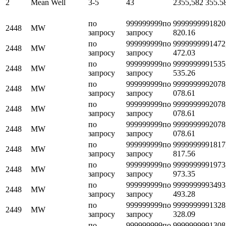
2
Mean Well
3-5
43
2355,58
2 355.5
по
999999999
по
999999999
1820
2448
MW
запросу
запросу
820.16
по
999999999
по
999999999
1472
2448
MW
запросу
запросу
472.03
по
999999999
по
999999999
1535
2448
MW
запросу
запросу
535.26
по
999999999
по
999999999
2078
2448
MW
запросу
запросу
078.61
по
999999999
по
999999999
2078
2448
MW
запросу
запросу
078.61
по
999999999
по
999999999
2078
2448
MW
запросу
запросу
078.61
по
999999999
по
999999999
1817
2448
MW
запросу
запросу
817.56
по
999999999
по
999999999
1973
2448
MW
запросу
запросу
973.35
по
999999999
по
999999999
3493
2448
MW
запросу
запросу
493.28
по
999999999
по
999999999
1328
2449
MW
запросу
запросу
328.09
по
999999999
по
999999999
1308