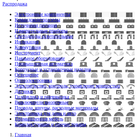
Распродажа
Электронные компоненты
Командоконтроллеры
Источники питания
Измерительные приборы
Светодиоды осветительные
Индикация
Коммутация
Инструмент
Паяльное оборудование
Промышленная автоматика
Корпусные и установочные изделия
Освещение
Оптоэлектроника
Электричество, контроль, управление мощностью
Датчики
Гидравлика и пневматика
Выключатели кнопочные
Провода, шнуры, расходные материалы
Электроника для дома и авто
Промышленная мебель
Комплектующие и прочие товары
Главная