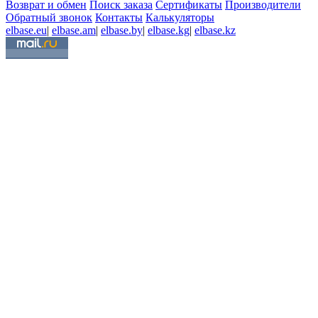
Возврат и обмен
Поиск заказа
Сертификаты
Производители
Обратный звонок
Контакты
Калькуляторы
elbase.eu
|
elbase.am
|
elbase.by
|
elbase.kg
|
elbase.kz