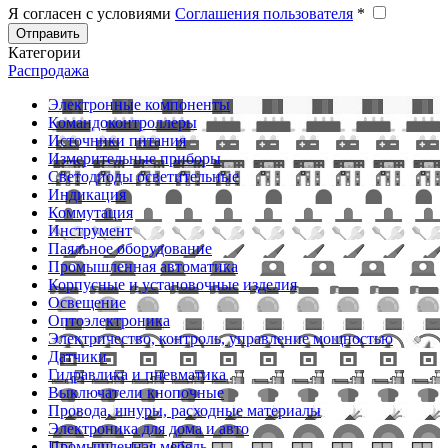
Я согласен с условиями
Соглашения пользователя
*
Отправить
Категории
Распродажа
Электронные компоненты
Командоконтроллеры
Источники питания
Измерительные приборы
Светодиоды осветительные
Индикация
Коммутация
Инструмент
Паяльное оборудование
Промышленная автоматика
Корпусные и установочные изделия
Освещение
Оптоэлектроника
Электричество, контроль, управление мощностью
Датчики
Гидравлика и пневматика
Выключатели кнопочные
Провода, шнуры, расходные материалы
Электроника для дома и авто
Промышленная мебель