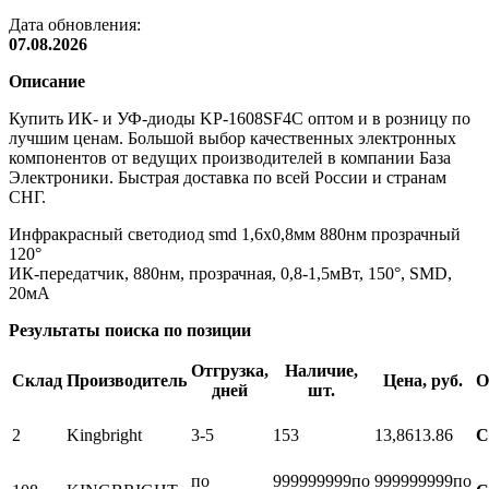
Дата обновления:
07.08.2026
Описание
Купить ИК- и УФ-диоды KP-1608SF4C оптом и в розницу по
лучшим ценам. Большой выбор качественных электронных
компонентов от ведущих производителей в компании База
Электроники. Быстрая доставка по всей России и странам
СНГ.
Инфракрасный светодиод smd 1,6х0,8мм 880нм прозрачный
120°
ИК-передатчик, 880нм, прозрачная, 0,8-1,5мВт, 150°, SMD,
20мА
Результаты поиска по позиции
Отгрузка,
Наличие,
Склад
Производитель
Цена, руб.
О
дней
шт.
2
Kingbright
3-5
153
13,86
13.86
С
по
999999999
по
999999999
по