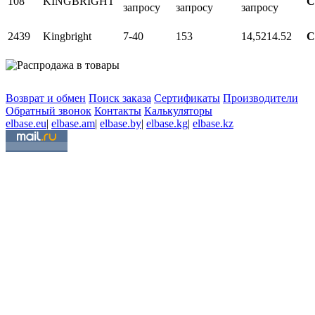
108
KINGBRIGHT
С
запросу
запросу
запросу
2439
Kingbright
7-40
153
14,52
14.52
С
Возврат и обмен
Поиск заказа
Сертификаты
Производители
Обратный звонок
Контакты
Калькуляторы
elbase.eu
|
elbase.am
|
elbase.by
|
elbase.kg
|
elbase.kz