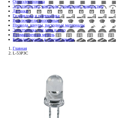
Оптоэлектроника
Электричество, контроль, управление мощностью
Датчики
Гидравлика и пневматика
Выключатели кнопочные
Провода, шнуры, расходные материалы
Электроника для дома и авто
Промышленная мебель
Комплектующие и прочие товары
Главная
L-53P3C