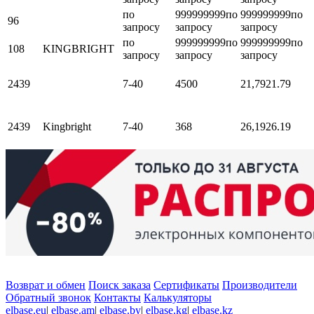
по
999999999
по
999999999
по
96
запросу
запросу
запросу
по
999999999
по
999999999
по
108
KINGBRIGHT
запросу
запросу
запросу
2439
7-40
4500
21,79
21.79
2439
Kingbright
7-40
368
26,19
26.19
Возврат и обмен
Поиск заказа
Сертификаты
Производители
Обратный звонок
Контакты
Калькуляторы
elbase.eu
|
elbase.am
|
elbase.by
|
elbase.kg
|
elbase.kz