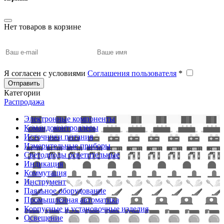
Нет товаров в корзине
Я согласен с условиями
Соглашения пользователя
*
Отправить
Категории
Распродажа
Электронные компоненты
Командоконтроллеры
Источники питания
Измерительные приборы
Светодиоды осветительные
Индикация
Коммутация
Инструмент
Паяльное оборудование
Промышленная автоматика
Корпусные и установочные изделия
Освещение