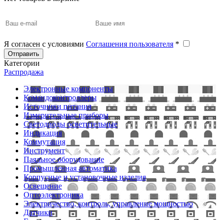
Я согласен с условиями
Соглашения пользователя
*
Отправить
Категории
Распродажа
Электронные компоненты
Командоконтроллеры
Источники питания
Измерительные приборы
Светодиоды осветительные
Индикация
Коммутация
Инструмент
Паяльное оборудование
Промышленная автоматика
Корпусные и установочные изделия
Освещение
Оптоэлектроника
Электричество, контроль, управление мощностью
Датчики