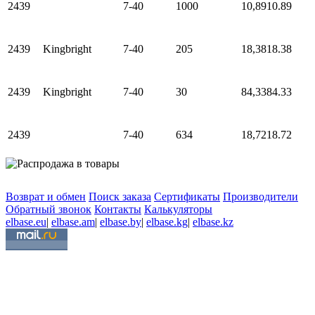
2439
7-40
1000
10,89
10.89
2439
Kingbright
7-40
205
18,38
18.38
2439
Kingbright
7-40
30
84,33
84.33
2439
7-40
634
18,72
18.72
Возврат и обмен
Поиск заказа
Сертификаты
Производители
Обратный звонок
Контакты
Калькуляторы
elbase.eu
|
elbase.am
|
elbase.by
|
elbase.kg
|
elbase.kz