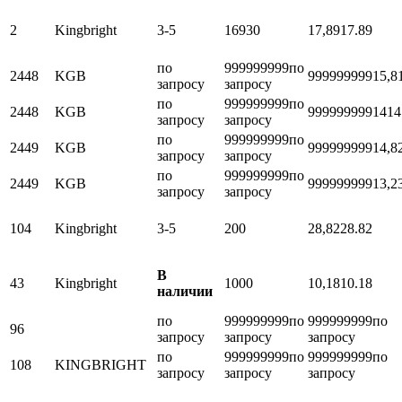
2
Kingbright
3-5
16930
17,89
17.89
по
999999999
по
2448
KGB
999999999
15,8
запросу
запросу
по
999999999
по
2448
KGB
999999999
14
14
запросу
запросу
по
999999999
по
2449
KGB
999999999
14,8
запросу
запросу
по
999999999
по
2449
KGB
999999999
13,2
запросу
запросу
104
Kingbright
3-5
200
28,82
28.82
В
43
Kingbright
1000
10,18
10.18
наличии
по
999999999
по
999999999
по
96
запросу
запросу
запросу
по
999999999
по
999999999
по
108
KINGBRIGHT
запросу
запросу
запросу