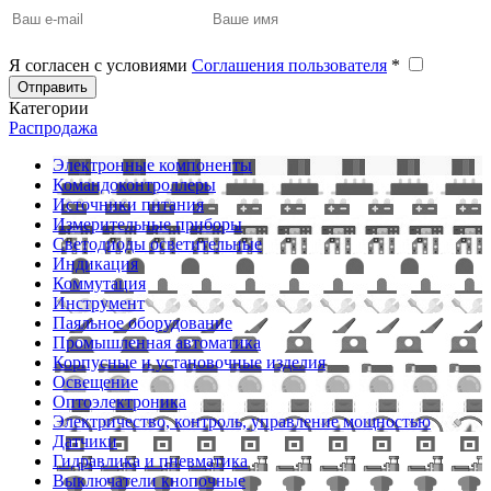
Я согласен с условиями
Соглашения пользователя
*
Отправить
Категории
Распродажа
Электронные компоненты
Командоконтроллеры
Источники питания
Измерительные приборы
Светодиоды осветительные
Индикация
Коммутация
Инструмент
Паяльное оборудование
Промышленная автоматика
Корпусные и установочные изделия
Освещение
Оптоэлектроника
Электричество, контроль, управление мощностью
Датчики
Гидравлика и пневматика
Выключатели кнопочные