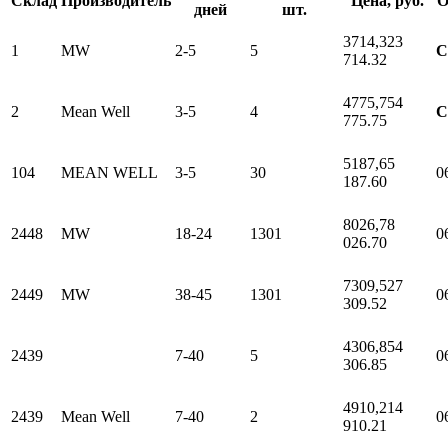
Склад
Производитель
Цена, руб.
О
дней
шт.
3714,32
3
1
MW
2-5
5
С
714.32
4775,75
4
2
Mean Well
3-5
4
С
775.75
5187,6
5
104
MEAN WELL
3-5
30
0
187.60
8026,7
8
2448
MW
18-24
1301
0
026.70
7309,52
7
2449
MW
38-45
1301
0
309.52
4306,85
4
2439
7-40
5
0
306.85
4910,21
4
2439
Mean Well
7-40
2
0
910.21