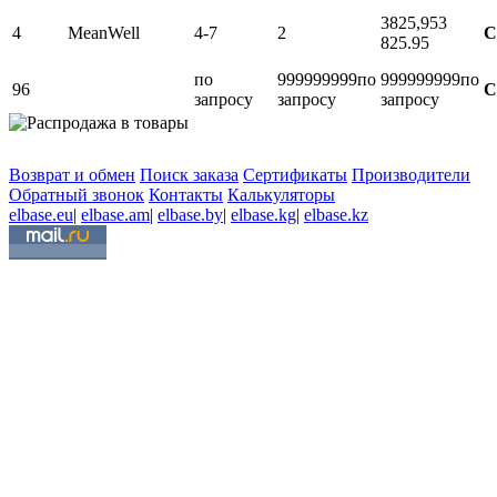
3825,95
3
4
MeanWell
4-7
2
С
825.95
по
999999999
по
999999999
по
96
С
запросу
запросу
запросу
Возврат и обмен
Поиск заказа
Сертификаты
Производители
Обратный звонок
Контакты
Калькуляторы
elbase.eu
|
elbase.am
|
elbase.by
|
elbase.kg
|
elbase.kz