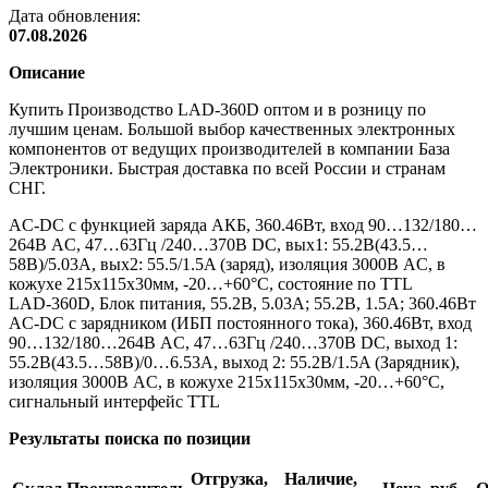
Дата обновления:
07.08.2026
Описание
Купить Производство LAD-360D оптом и в розницу по
лучшим ценам. Большой выбор качественных электронных
компонентов от ведущих производителей в компании База
Электроники. Быстрая доставка по всей России и странам
СНГ.
AC-DC с функцией заряда АКБ, 360.46Вт, вход 90…132/180…
264В AC, 47…63Гц /240…370В DC, вых1: 55.2В(43.5…
58В)/5.03A, вых2: 55.5/1.5A (заряд), изоляция 3000В AC, в
кожухе 215х115х30мм, -20…+60°С, состояние по TTL
LAD-360D, Блок питания, 55.2В, 5.03А; 55.2В, 1.5А; 360.46Вт
AC-DC с зарядником (ИБП постоянного тока), 360.46Вт, вход
90…132/180…264В AC, 47…63Гц /240…370В DC, выход 1:
55.2В(43.5…58В)/0…6.53A, выход 2: 55.2В/1.5A (Зарядник),
изоляция 3000В AC, в кожухе 215х115х30мм, -20…+60°С,
сигнальный интерфейс TTL
Результаты поиска по позиции
Отгрузка,
Наличие,