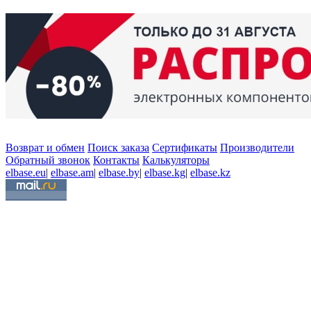
Возврат и обмен
Поиск заказа
Сертификаты
Производители
Обратный звонок
Контакты
Калькуляторы
elbase.eu
|
elbase.am
|
elbase.by
|
elbase.kg
|
elbase.kz