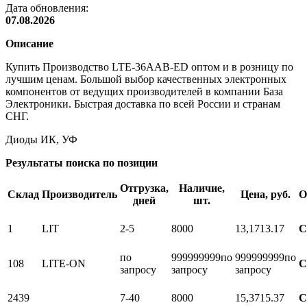
Дата обновления:
07.08.2026
Описание
Купить Производство LTE-36AAB-ED оптом и в розницу по
лучшим ценам. Большой выбор качественных электронных
компонентов от ведущих производителей в компании База
Электроники. Быстрая доставка по всей России и странам
СНГ.
Диоды ИК, УФ
Результаты поиска по позиции
Отгрузка,
Наличие,
Склад
Производитель
Цена, руб.
О
дней
шт.
1
LIT
2-5
8000
13,17
13.17
С
по
999999999
по
999999999
по
108
LITE-ON
С
запросу
запросу
запросу
2439
7-40
8000
15,37
15.37
С