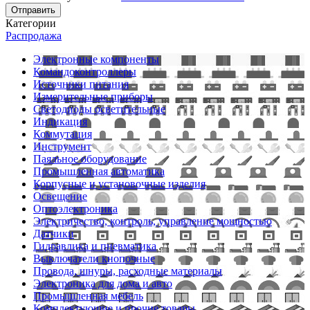
Отправить
Категории
Распродажа
Электронные компоненты
Командоконтроллеры
Источники питания
Измерительные приборы
Светодиоды осветительные
Индикация
Коммутация
Инструмент
Паяльное оборудование
Промышленная автоматика
Корпусные и установочные изделия
Освещение
Оптоэлектроника
Электричество, контроль, управление мощностью
Датчики
Гидравлика и пневматика
Выключатели кнопочные
Провода, шнуры, расходные материалы
Электроника для дома и авто
Промышленная мебель
Комплектующие и прочие товары