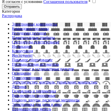
Я согласен с условиями
Соглашения пользователя
*
Отправить
Категории
Распродажа
Электронные компоненты
Командоконтроллеры
Источники питания
Измерительные приборы
Светодиоды осветительные
Индикация
Коммутация
Инструмент
Паяльное оборудование
Промышленная автоматика
Корпусные и установочные изделия
Освещение
Оптоэлектроника
Электричество, контроль, управление мощностью
Датчики
Гидравлика и пневматика
Выключатели кнопочные
Провода, шнуры, расходные материалы
Электроника для дома и авто
Промышленная мебель