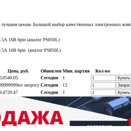
 лучшим ценам. Большой выбор качественных электронных комп
.5А 16В 6pin (аналог PS850L)
.5А 16В 6pin (аналог PS850L)
Цена, руб.
Обновлен
Мин. партия
Кол-во
0,05
40.05
Сегодня
1
Купить
99999999
по запросу
Сегодня
12
Запрос
9,47
29.47
Сегодня
1
Купить