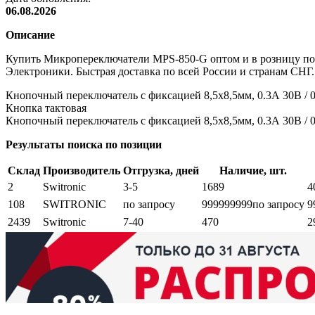
06.08.2026
Описание
Купить Микропереключатели MPS-850-G оптом и в розницу по
Электроники. Быстрая доставка по всей России и странам СНГ.
Кнопочный переключатель с фиксацией 8,5х8,5мм, 0.3А 30В / 0
Кнопка тактовая
Кнопочный переключатель с фиксацией 8,5х8,5мм, 0.3А 30В / 0
Результаты поиска по позиции
Склад
Производитель
Отгрузка, дней
Наличие, шт.
2
Switronic
3-5
1689
4
108
SWITRONIC
по запросу
999999999
по запросу
9
2439
Switronic
7-40
470
2