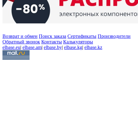
Возврат и обмен
Поиск заказа
Сертификаты
Производители
Обратный звонок
Контакты
Калькуляторы
elbase.eu
|
elbase.am
|
elbase.by
|
elbase.kg
|
elbase.kz