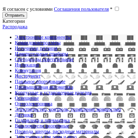
Я согласен с условиями
Соглашения пользователя
*
Отправить
Категории
Распродажа
Электронные компоненты
Командоконтроллеры
Источники питания
Измерительные приборы
Светодиоды осветительные
Индикация
Коммутация
Инструмент
Паяльное оборудование
Промышленная автоматика
Корпусные и установочные изделия
Освещение
Оптоэлектроника
Электричество, контроль, управление мощностью
Датчики
Гидравлика и пневматика
Выключатели кнопочные
Провода, шнуры, расходные материалы
Электроника для дома и авто