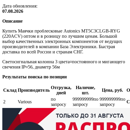
Дата обновления:
07.08.2026
Описание
Купить Маячки проблесковые Autonics MT5C3CLGB-RYG
(220ACV) оптом и в розницу по лучшим ценам. Большой
выбор качественных электронных компонентов от ведущих
производителей в компании База Электроники. Быстрая
доставка по всей России и странам СНГ.
Светосигнальная колонна 3 цвета¤постоянного и мигающего
свечения IP¤56, диаметр 56м
Результаты поиска по позиции
Отгрузка,
Наличие,
Склад
Производитель
Цена, руб.
О
дней
шт.
по
999999999
по
999999999
по
2
Various
С
запросу
запросу
запросу