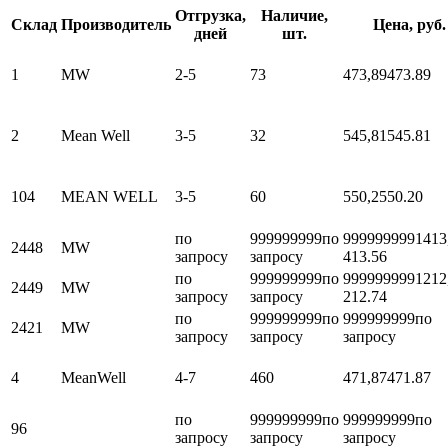
Отгрузка,
Наличие,
Склад
Производитель
Цена, руб.
дней
шт.
1
MW
2-5
73
473,89
473.89
2
Mean Well
3-5
32
545,81
545.81
104
MEAN WELL
3-5
60
550,2
550.20
по
999999999
по
999999999
1413
2448
MW
запросу
запросу
413.56
по
999999999
по
999999999
1212
2449
MW
запросу
запросу
212.74
по
999999999
по
999999999
по
2421
MW
запросу
запросу
запросу
4
MeanWell
4-7
460
471,87
471.87
по
999999999
по
999999999
по
96
запросу
запросу
запросу