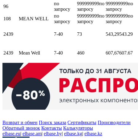
по
999999999
по
999999999
по
96
запросу
запросу
запросу
по
999999999
по
999999999
по
108
MEAN WELL
запросу
запросу
запросу
2439
7-40
73
543,29
543.29
2439
Mean Well
7-40
460
607,67
607.67
Возврат и обмен
Поиск заказа
Сертификаты
Производители
Обратный звонок
Контакты
Калькуляторы
elbase.eu
|
elbase.am
|
elbase.by
|
elbase.kg
|
elbase.kz