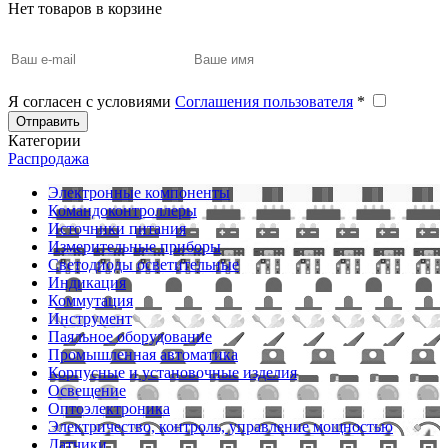
Нет товаров в корзине
Я согласен с условиями
Соглашения пользователя
*
Отправить
Категории
Распродажа
Электронные компоненты
Командоконтроллеры
Источники питания
Измерительные приборы
Светодиоды осветительные
Индикация
Коммутация
Инструмент
Паяльное оборудование
Промышленная автоматика
Корпусные и установочные изделия
Освещение
Оптоэлектроника
Электричество, контроль, управление мощностью
Датчики