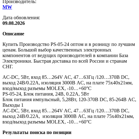
Производитель:
MW
Дата обновления:
09.08.2026
Описание
Купить Производство PS-05-24 оптом и в розницу по лучшим
ценам. Большой выбор качественных электронных
компонентов от ведущих производителей в компании База
Электроники. Быстрая доставка по всей России и странам
СНГ.
AC-DC, 5Вт, вход 85…264V AC, 47…63Гц /120…370В DC,
выход 24В/0.22A, изоляция 3000В AC, на плате 75х40х21мм,
вход/выход разъемы MOLEX, -10…+60°С
PS-05-24, Блок питания, 24В, 0.22А, 5Вт
Блок питания импульсный, 5,28Вт, 120-370В DC, 85-264В AC,
Выходы 1
AC-DC, 5Вт, вход 85…264V AC, 47…63Гц /120…370В DC,
выход 24В/0.22A, изоляция 3000В AC, на плате 75х40х21мм,
вход/выход разъемы MOLEX, -10…+60°С
Результаты поиска по позиции