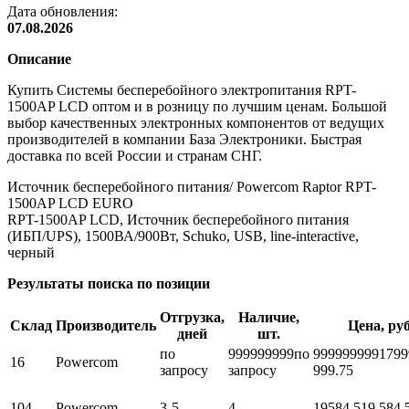
Дата обновления:
07.08.2026
Описание
Купить Системы бесперебойного электропитания RPT-
1500AP LCD оптом и в розницу по лучшим ценам. Большой
выбор качественных электронных компонентов от ведущих
производителей в компании База Электроники. Быстрая
доставка по всей России и странам СНГ.
Источник бесперебойного питания/ Powercom Raptor RPT-
1500AP LCD EURO
RPT-1500AP LCD, Источник бесперебойного питания
(ИБП/UPS), 1500ВА/900Вт, Schuko, USB, line-interactive,
черный
Результаты поиска по позиции
Отгрузка,
Наличие,
Склад
Производитель
Цена, руб
дней
шт.
по
999999999
по
999999999
1799
16
Powercom
запросу
запросу
999.75
104
Powercom
3-5
4
19584,5
19 584.