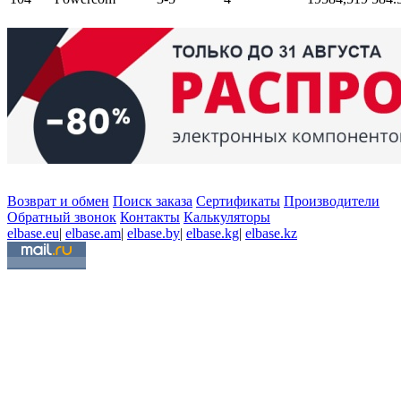
Возврат и обмен
Поиск заказа
Сертификаты
Производители
Обратный звонок
Контакты
Калькуляторы
elbase.eu
|
elbase.am
|
elbase.by
|
elbase.kg
|
elbase.kz