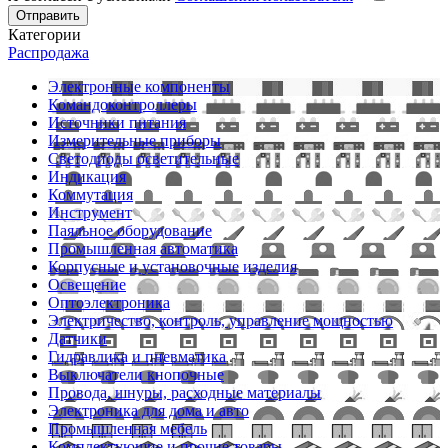
Отправить
Категории
Распродажа
Электронные компоненты
Командоконтроллеры
Источники питания
Измерительные приборы
Светодиоды осветительные
Индикация
Коммутация
Инструмент
Паяльное оборудование
Промышленная автоматика
Корпусные и установочные изделия
Освещение
Оптоэлектроника
Электричество, контроль, управление мощностью
Датчики
Гидравлика и пневматика
Выключатели кнопочные
Провода, шнуры, расходные материалы
Электроника для дома и авто
Промышленная мебель
Комплектующие и прочие товары