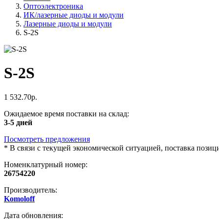
Оптоэлектроника
ИК/лазерные диоды и модули
Лазерные диоды и модули
S-2S
S-2S
1 532.70р.
Ожидаемое время поставки на склад:
3-5 дней
Посмотреть предложения
*
В связи с текущей экономической ситуацией, поставка пози
Номенклатурный номер:
26754220
Производитель:
Komoloff
Дата обновления: