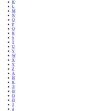
K
L
M
N
O
P
Q
R
S
T
U
V
W
X
Y
Z
А
И
К
Л
Н
О
П
3
4