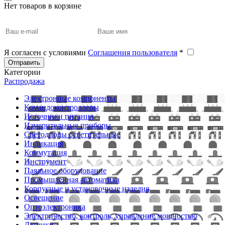
Нет товаров в корзине
Я согласен с условиями
Соглашения пользователя
*
Отправить
Категории
Распродажа
Электронные компоненты
Командоконтроллеры
Источники питания
Измерительные приборы
Светодиоды осветительные
Индикация
Коммутация
Инструмент
Паяльное оборудование
Промышленная автоматика
Корпусные и установочные изделия
Освещение
Оптоэлектроника
Электричество, контроль, управление мощностью
Датчики