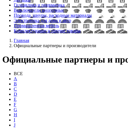
Гидравлика и пневматика
Выключатели кнопочные
Провода, шнуры, расходные материалы
Электроника для дома и авто
Промышленная мебель
Комплектующие и прочие товары
Главная
Официальные партнеры и производители
Официальные партнеры и про
ВСЕ
A
B
C
D
E
F
G
H
I
J