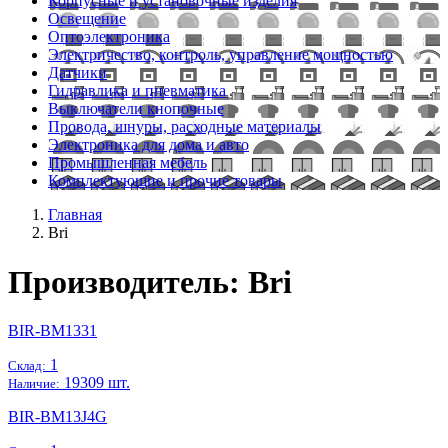
Корпусные и установочные изделия
Освещение
Оптоэлектроника
Электричество, контроль, управление мощностью
Датчики
Гидравлика и пневматика
Выключатели кнопочные
Провода, шнуры, расходные материалы
Электроника для дома и авто
Промышленная мебель
Комплектующие и прочие товары
Главная
Bri
Производитель: Bri
BIR-BM1331
1
Склад:
19309 шт.
Наличие:
BIR-BM13J4G