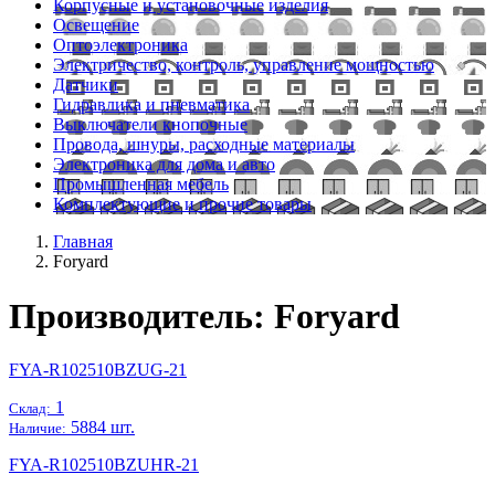
Корпусные и установочные изделия
Освещение
Оптоэлектроника
Электричество, контроль, управление мощностью
Датчики
Гидравлика и пневматика
Выключатели кнопочные
Провода, шнуры, расходные материалы
Электроника для дома и авто
Промышленная мебель
Комплектующие и прочие товары
Главная
Foryard
Производитель: Foryard
FYA-R102510BZUG-21
1
Склад:
5884 шт.
Наличие:
FYA-R102510BZUHR-21