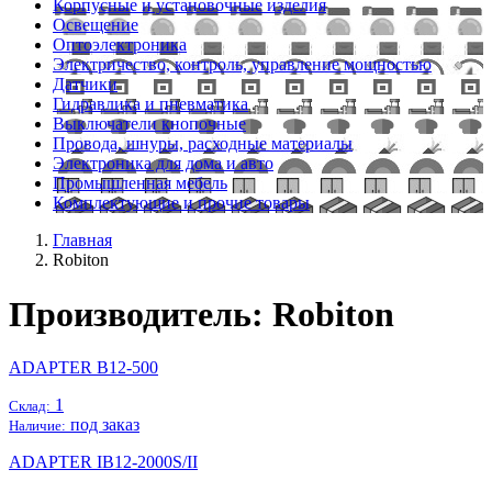
Корпусные и установочные изделия
Освещение
Оптоэлектроника
Электричество, контроль, управление мощностью
Датчики
Гидравлика и пневматика
Выключатели кнопочные
Провода, шнуры, расходные материалы
Электроника для дома и авто
Промышленная мебель
Комплектующие и прочие товары
Главная
Robiton
Производитель: Robiton
ADAPTER B12-500
1
Склад:
под заказ
Наличие:
ADAPTER IB12-2000S/II