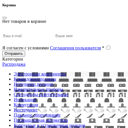
Корзина
Нет товаров в корзине
Я согласен с условиями
Соглашения пользователя
*
Отправить
Категории
Распродажа
Электронные компоненты
Командоконтроллеры
Источники питания
Измерительные приборы
Светодиоды осветительные
Индикация
Коммутация
Инструмент
Паяльное оборудование
Промышленная автоматика
Корпусные и установочные изделия