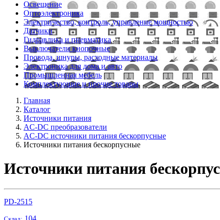
Освещение
Оптоэлектроника
Электричество, контроль, управление мощностью
Датчики
Гидравлика и пневматика
Выключатели кнопочные
Провода, шнуры, расходные материалы
Электроника для дома и авто
Промышленная мебель
Комплектующие и прочие товары
Главная
Каталог
Источники питания
AC-DC преобразователи
AC-DC источники питания бескорпусные
Источники питания бескорпусные
Источники питания бескорпу
PD-2515
104
Склад: